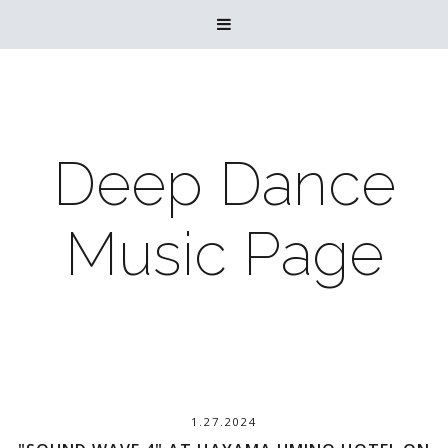

Deep Dance
Music Page
1.27.2024