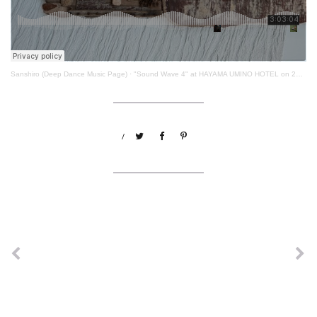
Sanshiro (Deep Dance Music Page)
·
"Sound Wave 4" at HAYAMA UMINO HOTEL on 20th Jan. 2024
/