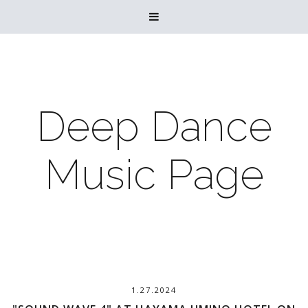

Deep Dance
Music Page
1.27.2024