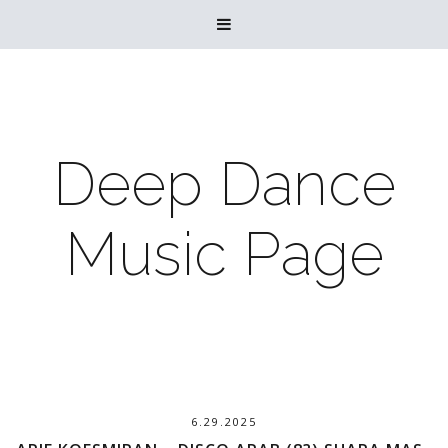

Deep Dance
Music Page
6.29.2025