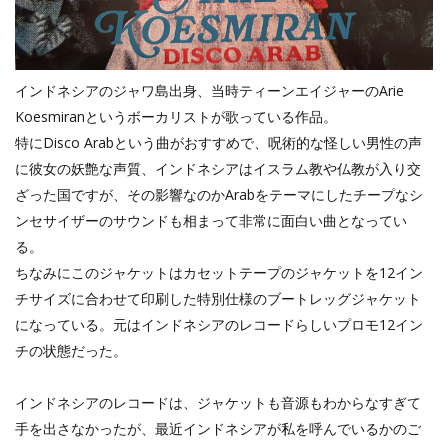
インドネシアのジャワ島出身、当時ティーンエイジャーのArie
Koesmiranというボーカリストが歌っている作品。
特にDisco Arabという曲がおすすめで、呪術的な怪しい男性の声
に彼女の妖艶な声質、インドネシアはイスラム教や仏教が入り交
ざった国ですが、その影響なのかArabをテーマにしたチープなシ
ンセサイザーのサウンドも相まって非常に面白い曲となってい
る。
ちなみにこのジャケットはカセットテープのジャケットを12イン
チサイズに合わせて印刷した特別仕様のブートレッグジャケット
になっている。元はインドネシアのレコードらしいプロモ12イン
チの状態だった。
インドネシアのレコードは、ジャケットも音源もわからなすぎて
手を出さなかったが、最近インドネシアが私を呼んでいるかのご