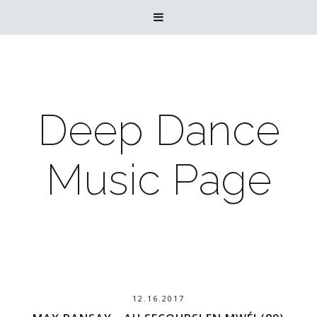

Deep Dance
Music Page
12.16.2017