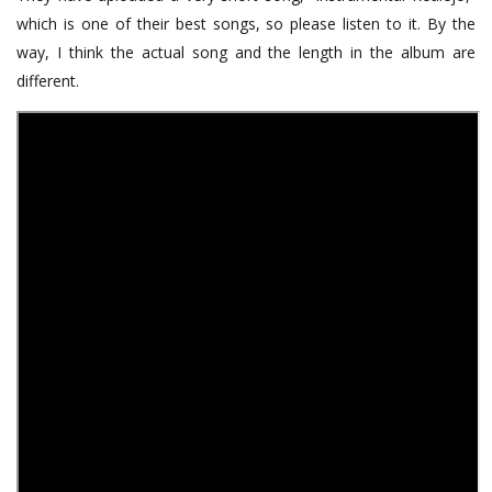
which is one of their best songs, so please listen to it. By the
way, I think the actual song and the length in the album are
different.