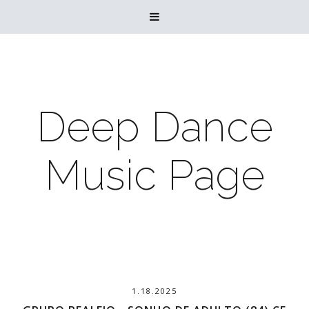

Deep Dance
Music Page
1.18.2025