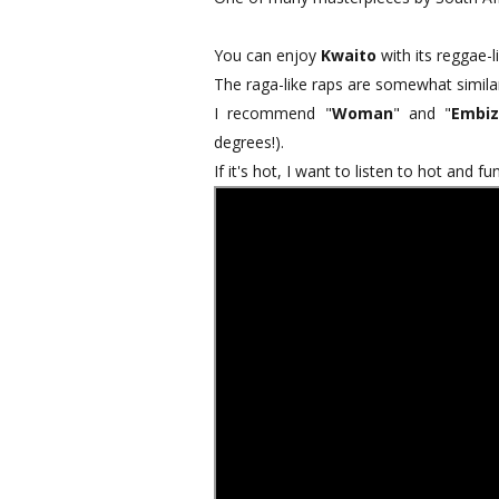
You can enjoy
Kwaito
with its reggae-l
The raga-like raps are somewhat simil
I recommend "
Woman
" and "
Embi
degrees!).
If it's hot, I want to listen to hot and 