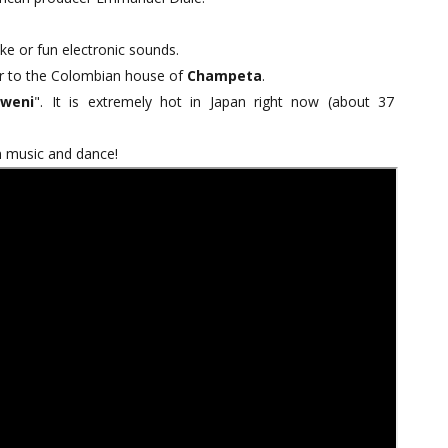
ike or fun electronic sounds.
ar to the Colombian house of
Champeta
.
zweni
". It is extremely hot in Japan right now (about 37
fun music and dance!