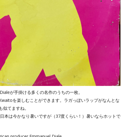
 Dialeが手掛ける多くの名作のうちの一枚。
waitoを楽しむことができます。ラガっぽいラップがなんとな
も似てますね。
eni"。日本は今かなり暑いですが（37度くらい！）暑いならホットで
rican producer Emmanuel Diale.