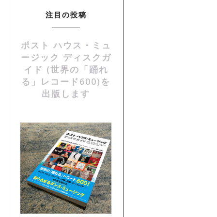
注目の投稿
ポスト ハウス・ミュ
ージック ディスクガ
イド (世界の「踊れ
る」レコード600)を
出版します