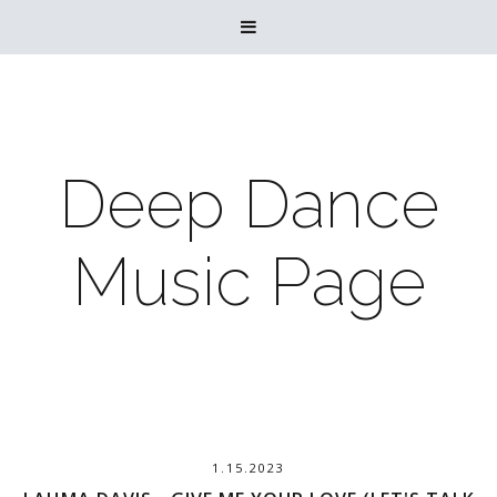

Deep Dance
Music Page
1.15.2023