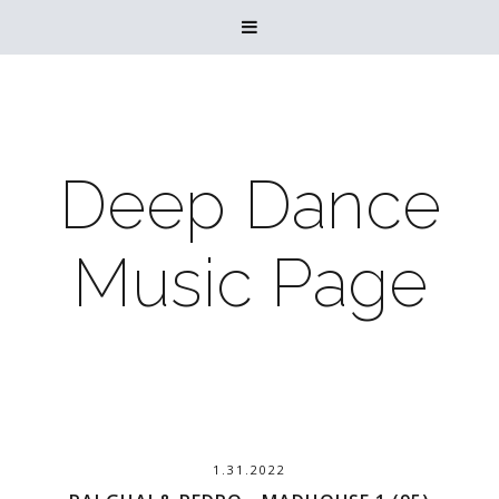

Deep Dance
Music Page
1.31.2022