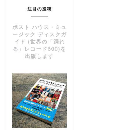
注目の投稿
ポスト ハウス・ミュ
ージック ディスクガ
イド (世界の「踊れ
る」レコード600)を
出版します