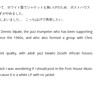
いて、ホワイト盤でジャケットも無いLPのため、ポストハウス
すがやめました。
しまいました… こっちはLPで再発したい。
 Dennis Mpale, the jazz trumpeter who has been supporting
ince the 1960s, and who also formed a group with Chris
nt quality, with adult jazz kwaito (South African house)
hich I was wondering if I should post in the Post House Music
ause it is a white LP with no jacket.