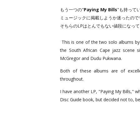
もう一つの"
Paying My Bills
"も持って
ミュージックに掲載しようか迷ったので
そちらのLPはとんでもない値段になって
This is one of the two solo albums by
the South African Cape jazz scene s
McGregor and Dudu Pukwana.
Both of these albums are of excelle
throughout.
I have another LP, "Paying My Bills," w
Disc Guide book, but decided not to, bec