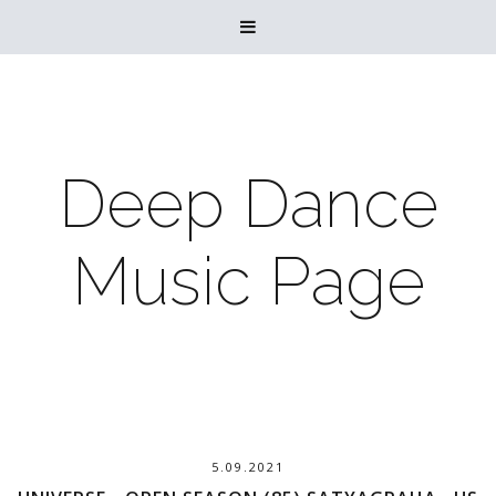

Deep Dance
Music Page
5.09.2021