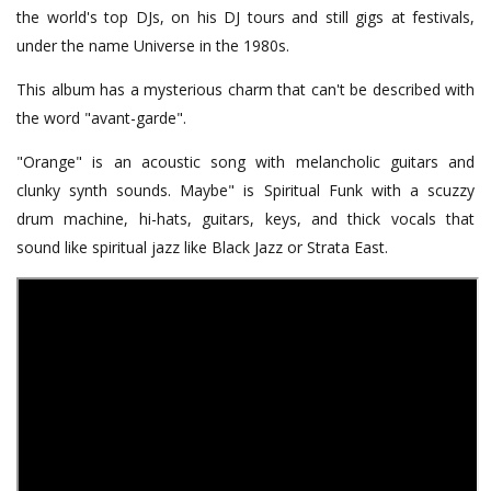
the world's top DJs, on his DJ tours and still gigs at festivals,
under the name Universe in the 1980s.
This album has a mysterious charm that can't be described with
the word "avant-garde".
"Orange" is an acoustic song with melancholic guitars and
clunky synth sounds. Maybe" is Spiritual Funk with a scuzzy
drum machine, hi-hats, guitars, keys, and thick vocals that
sound like spiritual jazz like Black Jazz or Strata East.