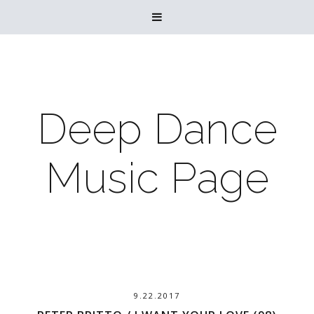

Deep Dance
Music Page
9.22.2017