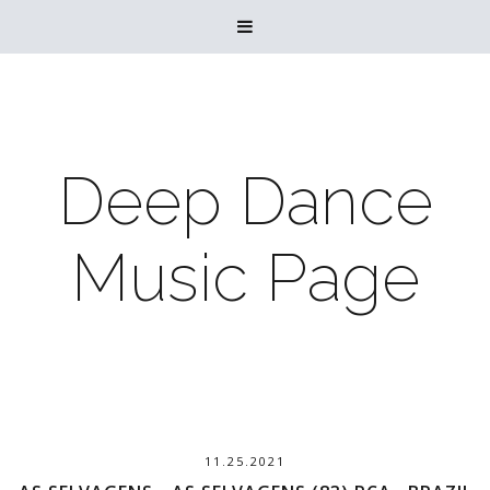

Deep Dance
Music Page
11.25.2021