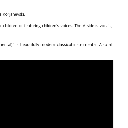
e Korjanevski.
children or featuring children's voices. The A-side is vocals,
ental)" is beautifully modern classical instrumental. Also all