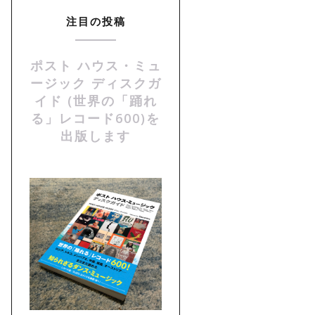
注目の投稿
ポスト ハウス・ミュ
ージック ディスクガ
イド (世界の「踊れ
る」レコード600)を
出版します