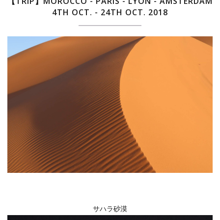
【TRIP】MOROCCO - PARIS - LYON - AMSTERDAM
4TH OCT. - 24TH OCT. 2018
サハラ砂漠