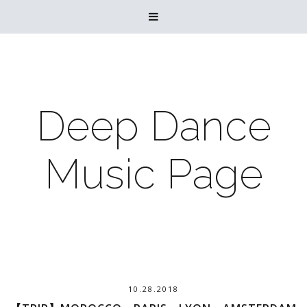

Deep Dance
Music Page
10.28.2018