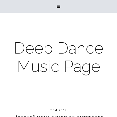

Deep Dance
Music Page
7.14.2018