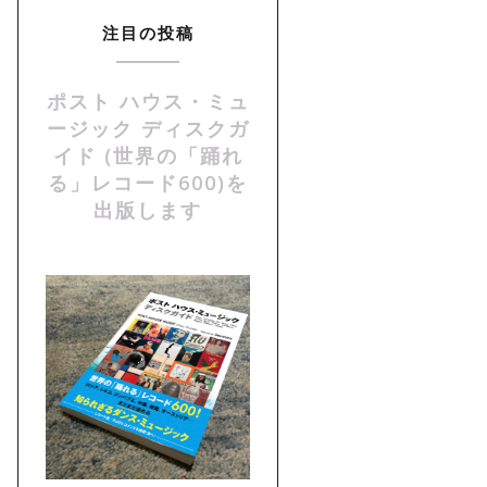
注目の投稿
ポスト ハウス・ミュ
ージック ディスクガ
イド (世界の「踊れ
る」レコード600)を
出版します