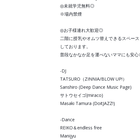
◎未就学児無料◎

※場内禁煙

◎お子様連れ大歓迎◎

二階に授乳やオムツ替えできるスペース
しております。

普段なかなか足を運べないママにも安心
-DJ

TATSURO（ZINNIA/BLOW UP!）

Sanshiro (Deep Dance Music Page)

サトウセイゴ(miraco)

Masaki Tamura (DoitJAZZ!)

-Dance

REIKO＆endless free 

Manijyu
