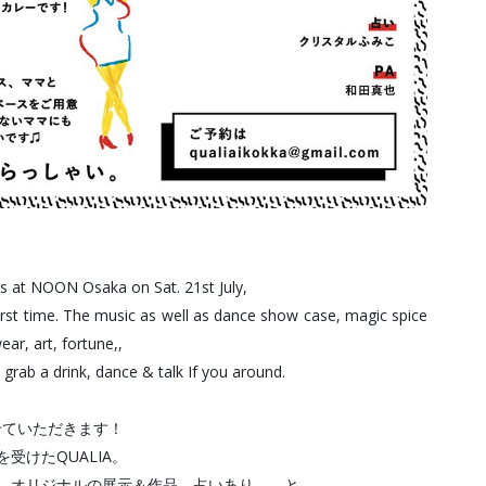
ds at NOON Osaka on Sat. 21st July,

rst time. The music as well as dance show case, magic spice 
ar, art, fortune,,

 grab a drink, dance & talk If you around.

させていただきます！

けたQUALIA。

、オリジナルの展示＆作品、占いあり、、と
