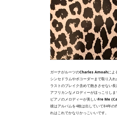
ガーナがルーツの
Charles Amoah
による
シンセドラムやボコーダーまで取り入れ
ラストのブレイク含めて飽きさせない長尺なHi-l
アフリカンなメロディーがほっこりしま
ピアノのメロディーが美しい
Fre Me (Ca
彼はアルバムを4枚は出していて84年の
れはこれでかなりかっこいいです。