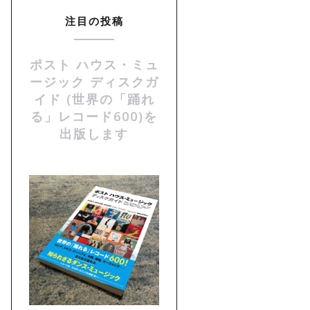
注目の投稿
ポスト ハウス・ミュ
ージック ディスクガ
イド (世界の「踊れ
る」レコード600)を
出版します