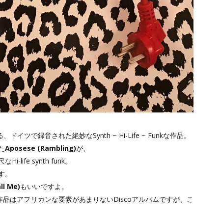
、ドイツで録音された絶妙なSynth ~ Hi-Life ~ Funkな作品。
た
Aposese (Rambling)
が、
ife synth funk。
す。
ll Me)
もいいですよ。
作品はアフリカンな要素があまりないDiscoアルバムですが、こ