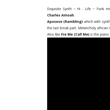
Exquisite Synth ~ Hi - Life ~ Funk 
Charles Amoah
.
Aposese (Rambling)
which with synth
the last break part. Melancholy africa
Also like
Fre Me (Call Me)
is the piano 