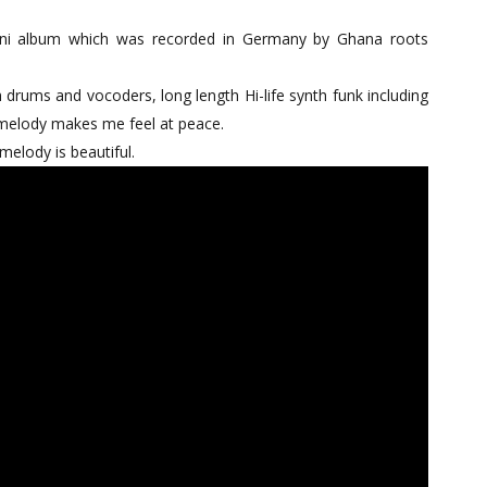
mini album which was recorded in Germany by Ghana roots
 drums and vocoders, long length Hi-life synth funk including
n melody makes me feel at peace.
melody is beautiful.