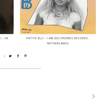
I , UK
PATTIE BLU - I AM (92) FRIENDS RECORDS ,
NETHERLANDS
/