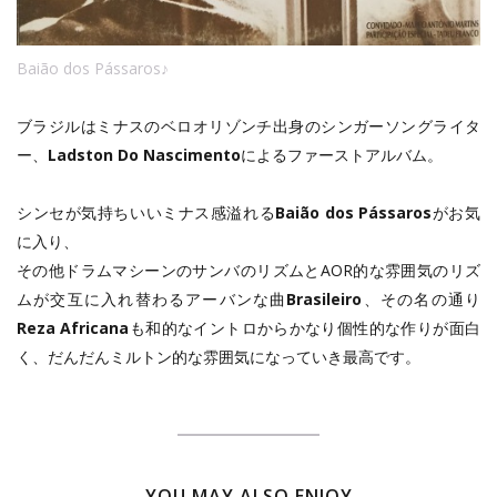
Baião dos Pássaros♪
ブラジルはミナスのベロオリゾンチ出身のシンガーソングライタ
ー、
Ladston Do Nascimento
によるファーストアルバム。
シンセが気持ちいいミナス感溢れる
Baião dos Pássaros
がお気
に入り、
その他ドラムマシーンのサンバのリズムとAOR的な雰囲気のリズ
ムが交互に入れ替わるアーバンな曲
Brasileiro
、その名の通り
Reza Africana
も和的なイントロからかなり個性的な作りが面白
く、だんだんミルトン的な雰囲気になっていき最高です。
YOU MAY ALSO ENJOY