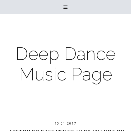

Deep Dance
Music Page
10.01.2017