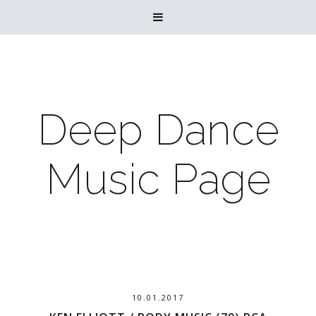

Deep Dance
Music Page
10.01.2017