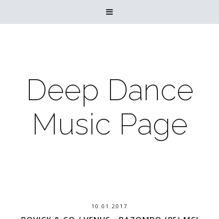

Deep Dance
Music Page
10.01.2017