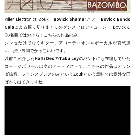
Killer Electronics Zouk！
Bovick Shamar
こと、
Bovick Bondo
Gala
による振り切りまくりのダンスフロアチューン！ Bovick &
Co名義ではおそらくこちらの作品のみ。
シンセだけでなくギター、アコーディオンやボーカルが哀愁漂
い、渋い展開でかっこいいです。
以前ご紹介した
Haffi Deo
の
Tabu Ley
のバンドにも在籍していた
コートジボワール出身のアーティストで、こちらの作品はオラン
ダ録音、フランスプレスのみというZoukという意味では意外な国
ばかり出てきますね。