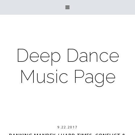

Deep Dance
Music Page
9.22.2017