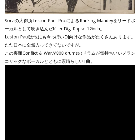
Socaの大御所Leston Paul Pro.によるRanking Mandeyをリードボ
ーカルとして吹き込んだKiller Digi Rapso 12inch。
Leston Paulは他にも今っぽいDJ向けな作品がたくさんあります。
ただ日本に全然入ってきてないですが…
この裏面Conflict & Warが808 drumsのドラムが気持ちいいメラン
コリックなボーカルとともに素晴らしい1曲。