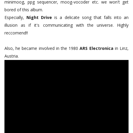
minimoog, ppg sequencer, moog-vocoder etc. we won't get
bored of this album.
Especially,
Night Drive
is a delicate song that falls into an
illusion as if it's communicating with the universe. Highly
reccomend!!
Also, he became involved in the 1980
ARS Electronica
in Linz,
Austria.