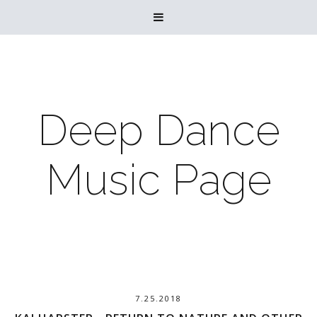

Deep Dance
Music Page
7.25.2018