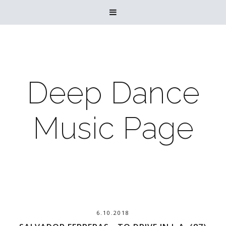

Deep Dance
Music Page
6.10.2018