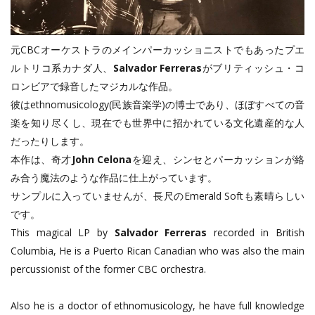
元CBCオーケストラのメインパーカッショニストでもあったプエ
ルトリコ系カナダ人、
Salvador Ferreras
がブリティッシュ・コ
ロンビアで録音したマジカルな作品。
彼はethnomusicology(民族音楽学)の博士であり、ほぼすべての音
楽を知り尽くし、現在でも世界中に招かれている文化遺産的な人
だったりします。
本作は、奇才
John Celona
を迎え、シンセとパーカッションが絡
み合う魔法のような作品に仕上がっています。
サンプルに入っていませんが、長尺のEmerald Softも素晴らしい
です。
This magical LP by
Salvador Ferreras
recorded in British
Columbia, He is a Puerto Rican Canadian who was also the main
percussionist of the former CBC orchestra.
Also he is a doctor of ethnomusicology, he have full knowledge