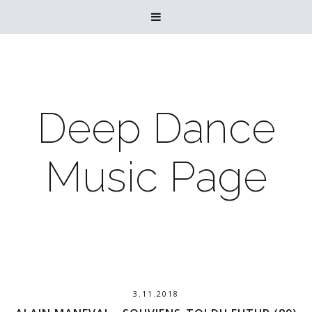

Deep Dance
Music Page
3.11.2018