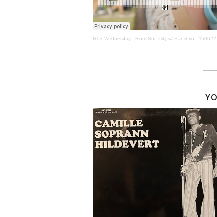
NTS Wednesday
·
From Sun City w/ Sanshiro - 150622
YO