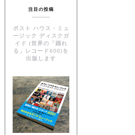
注目の投稿
ポスト ハウス・ミュ
ージック ディスクガ
イド (世界の「踊れ
る」レコード600)を
出版します