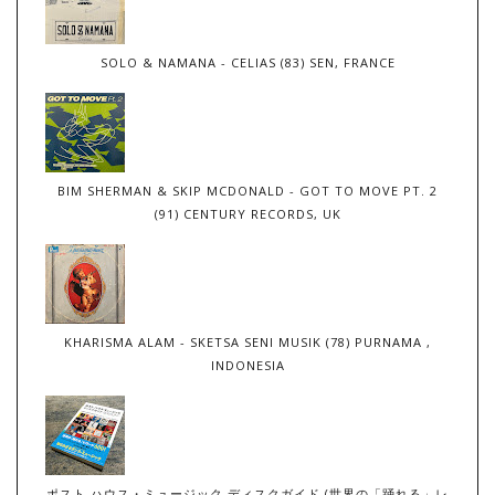
SOLO & NAMANA - CELIAS (83) SEN, FRANCE
BIM SHERMAN & SKIP MCDONALD - GOT TO MOVE PT. 2
(91) CENTURY RECORDS, UK
KHARISMA ALAM - SKETSA SENI MUSIK (78) PURNAMA ,
INDONESIA
ポスト ハウス・ミュージック ディスクガイド (世界の「踊れる」レ