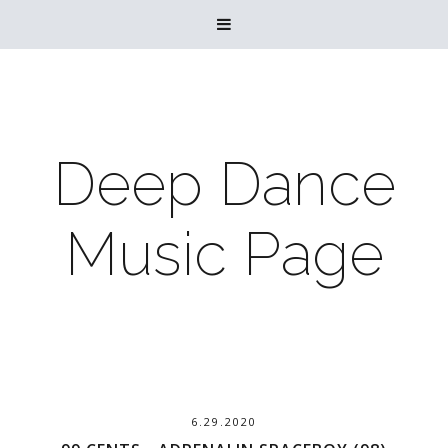

Deep Dance
Music Page
6.29.2020