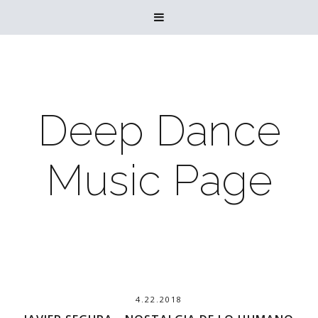

Deep Dance
Music Page
4.22.2018