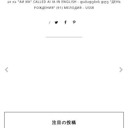
ᲐᲘ ᲘᲐ "АИ ИА" CALLED AI IA IN ENGLISH - ᲓᲐᲑᲐᲓᲔᲑᲘᲡ ᲓᲦᲔ "ДЕНЬ
РОЖДЕНИЯ" (91) МЕЛОДИЯ - USSR
/
注目の投稿